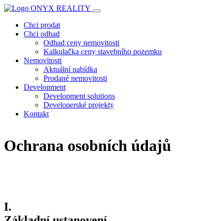
Chci prodat
Chci odhad
Odhad ceny nemovitosti
Kalkulačka ceny stavebního pozemku
Nemovitosti
Aktuální nabídka
Prodané nemovitosti
Development
Development solutions
Developerské projekty
Kontakt
Ochrana osobních údajů
I.
Základní ustanovení