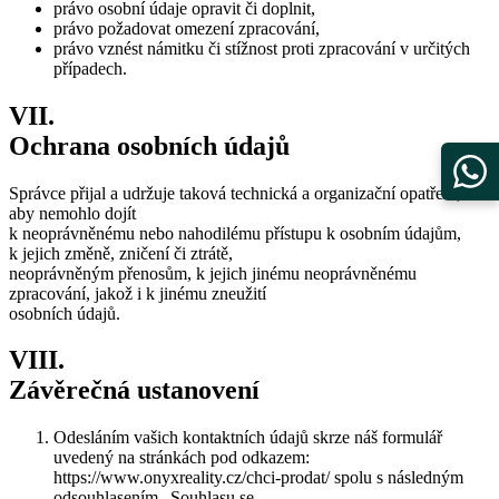
právo osobní údaje opravit či doplnit,
právo požadovat omezení zpracování,
právo vznést námitku či stížnost proti zpracování v určitých
případech.
VII.
Ochrana osobních údajů
Správce přijal a udržuje taková technická a organizační opatření,
aby nemohlo dojít
k neoprávněnému nebo nahodilému přístupu k osobním údajům,
k jejich změně, zničení či ztrátě,
neoprávněným přenosům, k jejich jinému neoprávněnému
zpracování, jakož i k jinému zneužití
osobních údajů.
VIII.
Závěrečná ustanovení
Odesláním vašich kontaktních údajů skrze náš formulář
uvedený na stránkách pod odkazem:
https://www.onyxreality.cz/chci-prodat/ spolu s následným
odsouhlasením „Souhlasu se