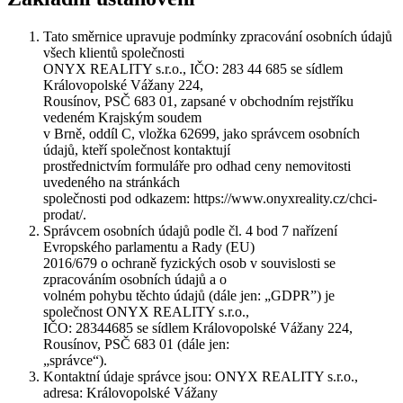
Tato směrnice upravuje podmínky zpracování osobních údajů
všech klientů společnosti
ONYX REALITY s.r.o., IČO: 283 44 685 se sídlem
Královopolské Vážany 224,
Rousínov, PSČ 683 01, zapsané v obchodním rejstříku
vedeném Krajským soudem
v Brně, oddíl C, vložka 62699, jako správcem osobních
údajů, kteří společnost kontaktují
prostřednictvím formuláře pro odhad ceny nemovitosti
uvedeného na stránkách
společnosti pod odkazem: https://www.onyxreality.cz/chci-
prodat/.
Správcem osobních údajů podle čl. 4 bod 7 nařízení
Evropského parlamentu a Rady (EU)
2016/679 o ochraně fyzických osob v souvislosti se
zpracováním osobních údajů a o
volném pohybu těchto údajů (dále jen: „GDPR”) je
společnost ONYX REALITY s.r.o.,
IČO: 28344685 se sídlem Královopolské Vážany 224,
Rousínov, PSČ 683 01 (dále jen:
„správce“).
Kontaktní údaje správce jsou: ONYX REALITY s.r.o.,
adresa: Královopolské Vážany