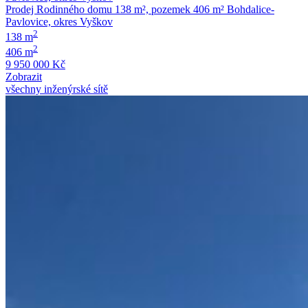
Prodej Rodinného domu 138 m², pozemek 406 m² Bohdalice-
Pavlovice​, okres Vyškov
2
138 m
2
406 m
9 950 000 Kč
Zobrazit
všechny inženýrské sítě