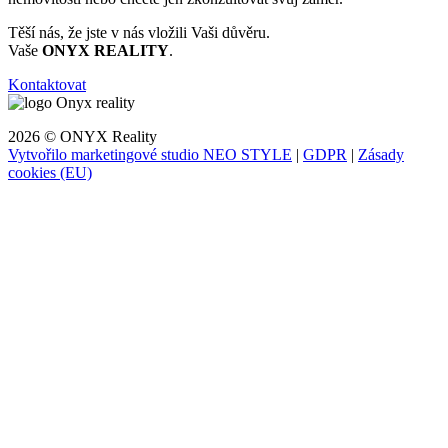
Těší nás, že jste v nás vložili Vaši důvěru.
Vaše
ONYX REALITY
.
Kontaktovat
2026 © ONYX Reality
Vytvořilo marketingové studio NEO STYLE
|
GDPR
|
Zásady
cookies (EU)