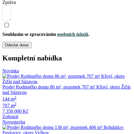
Zpráva
Souhlasím se zpracováním
osobních údajů
.
Odeslat dotaz
Kompletní nabídka
Novinka
Prodej Rodinného domu 86 m², pozemek 707 m² Křoví, okres Žďár
nad Sázavou
2
144 m
2
707 m
7 350 000 Kč
Zobrazit
Novostavba