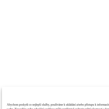
Abychom poskytli co nejlepší služby, používáme k ukládání a/nebo přístupu k informacím