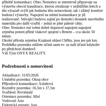
přilehlé komunikaci. Obec Nemotice se intentivně připravuje na
výstavbu obecní kanalizace, kterou zrealizuje v nejbližším letech a
tím výrazně zvýší jak hodnotu této nemovitosti, tak i užitný komfort
budoucí výstavby. Napojení na místní komunikace je již
realizované. Stávající budova zajistí po demolici dostatek stavebního
materiálu pro další vyuřití – jedná se plné pálené cihly.
Obec Nemotice má velmi dobré dopravní napojení napojení
zejména potom přímé vlakové spojení s Brnem – cca okolo 50
minut.
Okolní příroda zejména Krajinná oblast Chřiby, jsou jen pár km.
Prohlídku pozemku můžete učinit sami ev. za naší účasti kdykoliv
po předchozí domluvě.
Váš Tým ONYX REALITY.
Podrobnosti o nemovitosti
Aktualizace:
31/05/2026
Umístění pozemku:
Okraj obce
Příjezdová komunikace:
Asfaltová
Rozměry pozemku:
16,5m x 37,5m
Svažitost:
Rovinnatý
Orientace pozemku:
Jižní
Vodovod:
Ano
Elektrická energie:
Ano