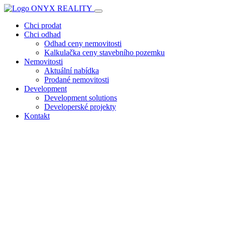
Chci prodat
Chci odhad
Odhad ceny nemovitosti
Kalkulačka ceny stavebního pozemku
Nemovitosti
Aktuální nabídka
Prodané nemovitosti
Development
Development solutions
Developerské projekty
Kontakt