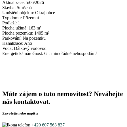
Aktualizace:
5/06/2026
Stavba:
Smíšená
Umístění objektu:
Okraj obce
Typ domu:
Přízemní
Podlaží:
1
Plocha užitná:
163 m²
Plocha pozemku:
1405 m²
Parkování:
Na pozemku
Kanalizace:
Ano
Voda:
Dálkový vodovod
Energetická náročnost:
G - mimořádně nehospodárná
Máte zájem o tuto nemovitost? Neváhejte
nás kontaktovat.
Zavolejte nebo napište
+420 607 563 837