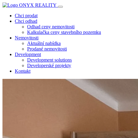
Chci prodat
Chci odhad
Odhad ceny nemovitosti
Kalkulačka ceny stavebního pozemku
Nemovitosti
Aktuální nabídka
Prodané nemovitosti
Development
Development solutions
Developerské projekty
Kontakt