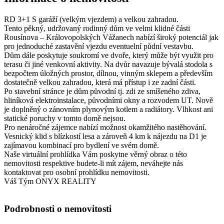
RD 3+1 S garáží (velkým vjezdem) a velkou zahradou.
Tento pěkný, udržovaný rodinný dům ve velmi klidné části
Rousínova – Královopolských Vážanech nabízí široký potenciál jak
pro jednoduché zastavění vjezdu eventuelní půdní vestavbu.
Dům dále poskytuje soukromí ve dvoře, který může být využit pro
terasu či jiné venkovní aktivity. Na dvůr navazuje bývalá stodola s
bezpočtem úložných prostor, dílnou, vinným sklepem a především
dostatečně velkou zahradou, která má přístup i ze zadní části.
Po stavební stránce je dům původní tj. zdi ze smíšeného zdiva,
hliníková elektroinstalace, původními okny a rozvodem UT. Nově
je doplněný o zánovním plynovým kotlem a radiátory. Vlhkost ani
statické poruchy v tomto domě nejsou.
Pro nenáročné zájemce nabízí možnost okamžitého nastěhování.
Vesnický klid s blízkostí lesa a zároveň 4 km k nájezdu na D1 je
zajímavou kombinací pro bydlení ve svém domě.
Naše virtuální prohlídka Vám poskytne věrný obraz o této
nemovitosti respektive budete-li mít zájem, neváhejte nás
kontaktovat pro osobní prohlídku nemovitosti.
Váš Tým ONYX REALITY
Podrobnosti o nemovitosti