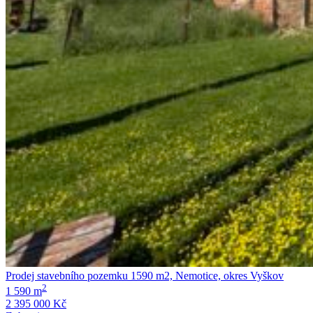
Prodej stavebního pozemku 1590 m2, Nemotice, okres Vyškov
2
1 590 m
2 395 000 Kč