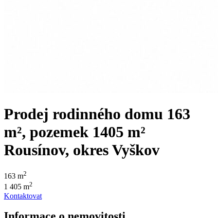
Prodej rodinného domu 163
m², pozemek 1405 m²
Rousínov, okres Vyškov
2
163 m
2
1 405 m
Kontaktovat
Informace o nemovitosti