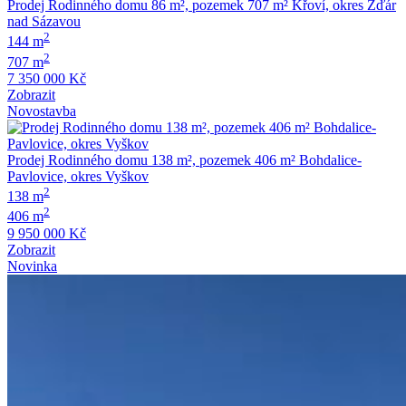
Prodej Rodinného domu 86 m², pozemek 707 m² Křoví, okres Žďár
nad Sázavou
2
144 m
2
707 m
7 350 000 Kč
Zobrazit
Novostavba
Prodej Rodinného domu 138 m², pozemek 406 m² Bohdalice-
Pavlovice​, okres Vyškov
2
138 m
2
406 m
9 950 000 Kč
Zobrazit
Novinka